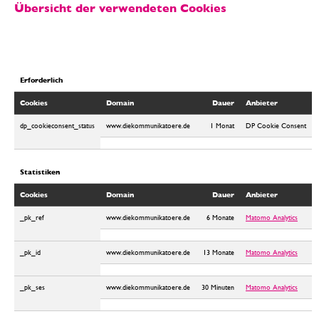
Übersicht der verwendeten Cookies
Erforderlich
Cookies
Domain
Dauer
Anbieter
dp_cookieconsent_status
www.diekommunikatoere.de
1 Monat
DP Cookie Consent
Statistiken
Cookies
Domain
Dauer
Anbieter
_pk_ref
www.diekommunikatoere.de
6 Monate
Matomo Analytics
_pk_id
www.diekommunikatoere.de
13 Monate
Matomo Analytics
_pk_ses
www.diekommunikatoere.de
30 Minuten
Matomo Analytics