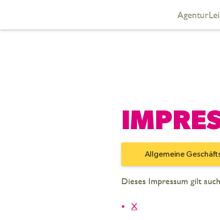
Agentur
Le
Zum Hauptinhalt springen
IMPRE
Allgemeine Geschäf
Dieses Impressum gilt auch 
X