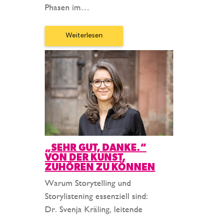
Phasen im…
Weiterlesen
„SEHR GUT, DANKE.“
VON DER KUNST,
ZUHÖREN ZU KÖNNEN
Warum Storytelling und
Storylistening essenziell sind:
Dr. Svenja Kräling, leitende