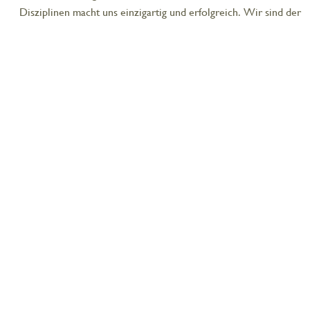
Disziplinen macht uns einzigartig und erfolgreich. Wir sind der
festen Überzeugung, dass Gesundheit und Wertschätzung
Kunden und Konsumenten glücklicher machen. Diese
Überzeugung leben wir. 2019 erhielt die Agentur den German
Brand Award gleich zweifach.
Du hast Interesse bei uns hautnah das Agenturleben in einem
dynamischen Arbeitsumfeld mit gutem Betriebsklima
kennenzulernen?
Dann sende Deine schriftliche Bewerbung gerne als E-Mail an:
bewerben@diekommunikatoere.de
die kommunikatöre
Frieg und Hummel GbR
Barfüßertor 25
35037 Marburg, Deutschland